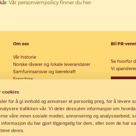
kår.
Vår personvernpolicy finner du her.
Om oss
Bli PB-venn
Vår historie
Se hvorfor d
Norske råvarer og lokale leverandører
Vi spanderer
Samfunnsansvar og bærekraft
Franchise
Registrer
Jobbe hos Pizzabakeren
r cookies
Ofte stilte spørsmål
er for å gi innhold og annonser et personlig preg, for å levere s
nalysere trafikken vår. Vi deler dessuten informasjon om hvorda
nerne våre innen sosiale medier, annonsering og analysearbeid, 
formasjon du har gjort tilgjengelig for dem, eller som de har sa
stene deres.