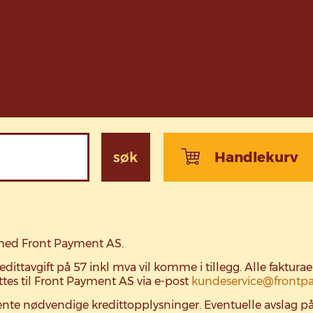
søk
Handlekurv
d med Front Payment AS.
edittavgift på 57 inkl mva vil komme i tillegg. Alle fakturae
ttes til Front Payment AS via e-post
kundeservice@frontp
hente nødvendige kredittopplysninger. Eventuelle avslag p