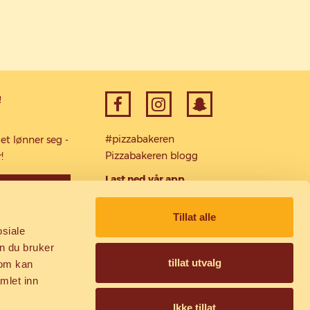
!
#pizzabakeren
et lønner seg -
Pizzabakeren blogg
!
Last ned vår app
 meg som PB-
venn
Tillat alle
osiale
Sikker betaling via
n du bruker
tillat utvalg
som kan
mlet inn
Ikke tillat