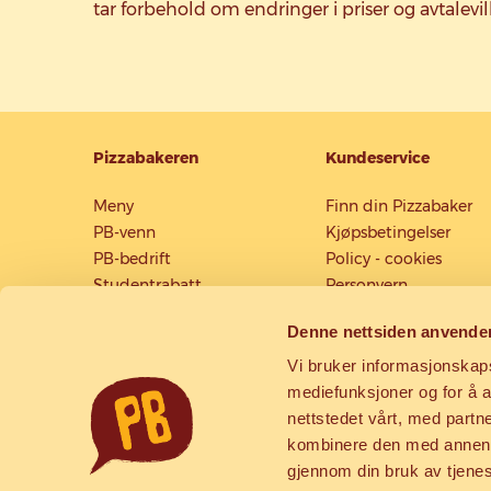
tar forbehold om endringer i priser og avtalevil
Pizzabakeren
Kundeservice
Meny
Finn din Pizzabaker
PB-venn
Kjøpsbetingelser
PB-bedrift
Policy - cookies
Studentrabatt
Personvern
Gavekort
Kontakt oss
Denne nettsiden anvende
Kjøp digitalt gavekort
Ris og Ros
Konkurransevilkår
Vi bruker informasjonskapsl
Allergener
mediefunksjoner og for å a
Intranett/webmail
nettstedet vårt, med part
kombinere den med annen in
gjennom din bruk av tjene