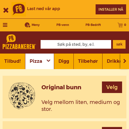
Last ned vår app
INSTALLER NÅ
Meny
PB-venn
PB-Bedrift
0
søk
Tilbud!
Pizza
Digg
Tilbehør
Drikke
Original bunn
Velg
Velg mellom liten, medium og
stor.