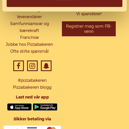
Vår historie
Se hvorfor det lønner seg -
Norske råvarer og lokale
Vi spanderer!
leverandører
Samfunnsansvar og
Registrer meg som PB-
bærekraft
venn
Franchise
Jobbe hos Pizzabakeren
Ofte stilte spørsmål
#pizzabakeren
Pizzabakeren blogg
Last ned vår app
Sikker betaling via