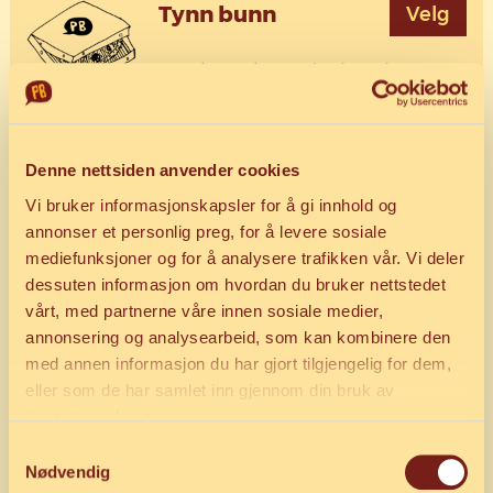
Tynn bunn
Velg
Porsjonspizza. Ønsker du
pizzaen oppskåret kan dette
velges under tilpass.
Denne nettsiden anvender cookies
Vi bruker informasjonskapsler for å gi innhold og
Glutenfri
Velg
annonser et personlig preg, for å levere sosiale
mediefunksjoner og for å analysere trafikken vår. Vi deler
30cm melke- og glutenfri
dessuten informasjon om hvordan du bruker nettstedet
bunn.
vårt, med partnerne våre innen sosiale medier,
annonsering og analysearbeid, som kan kombinere den
med annen informasjon du har gjort tilgjengelig for dem,
Vegansk
Velg
eller som de har samlet inn gjennom din bruk av
tjenestene deres.
30cm melke- og glutenfri
Samtykkevalg
bunn.
Nødvendig