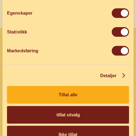
Egenskaper
Statistikk
Pizzabakeren
Kundeservice
Markedsføring
Meny
Finn din Pizzabaker
PB-venn
Kjøpsbetingelser
PB-bedrift
Policy - cookies
Detaljer
Studentrabatt
Personvern
Gavekort
Kontakt oss
Kjøp digitalt gavekort
Ris og Ros
Tillat alle
Konkurransevilkår
Allergener
Intranett/webmail
tillat utvalg
Om oss
Bli PB-venn!
Ikke tillat